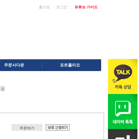
홈으로
ː
로그인
ː
유튜브 가이드
주문서다운
포트폴리오
몰
주문하기