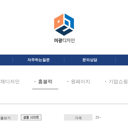
자주하는질문
문의상담
전체디자인
홈블럭
원페이지
기업쇼핑
25~
샘플보기
가격