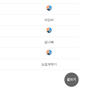
이단비
김나혜
싱겁게먹기