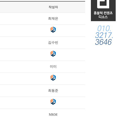
작성자
최재은
김수빈
미미
최동준
MKM