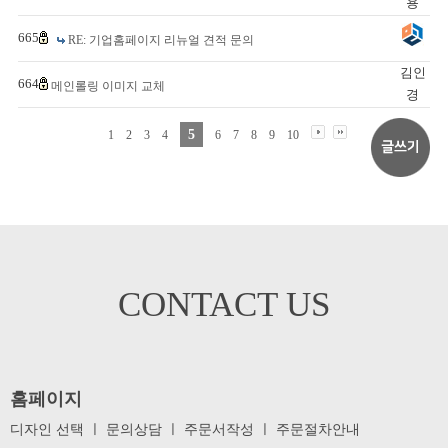
용
665
RE: 기업홈페이지 리뉴얼 견적 문의
김인
664
메인롤링 이미지 교체
경
5
1
2
3
4
6
7
8
9
10
CONTACT US
홈페이지
디자인 선택
ㅣ
문의상담
ㅣ
주문서작성
ㅣ
주문절차안내