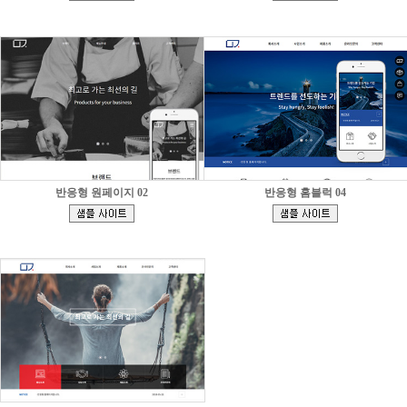
]
]
반응형 원페이지 02
반응형 홈블럭 04
[
[
]
]