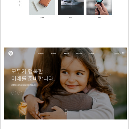
.
.
.