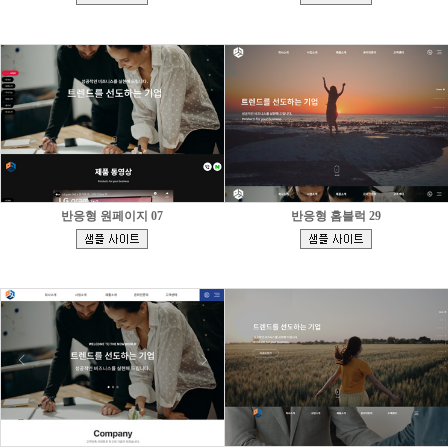
]
]
반응형 원페이지 07
반응형 홈블럭 29
[
[
]
]